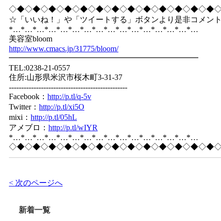
◇◆◇◆◇◆◇◆◇◆◇◆◇◆◇◆◇◆◇◆◇◆◇◆◇◆
☆「いいね！」や「ツイートする」ボタンより是非コメン
*…*…*…*…*…*…*…*…*…*…*…*…*…*…*…*…
美容室bloom
http://www.cmacs.jp/31775/bloom/
━━━━━━━━━━━━━━━━━━━━━━━━
TEL:0238-21-0557
住所:山形県米沢市桜木町3-31-37
------------------------------------------------
Facebook：
http://p.tl/q-5v
Twitter：
http://p.tl/xi5O
mixi：
http://p.tl/05hL
アメブロ：
http://p.tl/wIYR
*…*…*…*…*…*…*…*…*…*…*…*…*…*…*…*…
◇◆◇◆◇◆◇◆◇◆◇◆◇◆◇◆◇◆◇◆◇◆◇◆◇◆
< 次のページへ
新着一覧