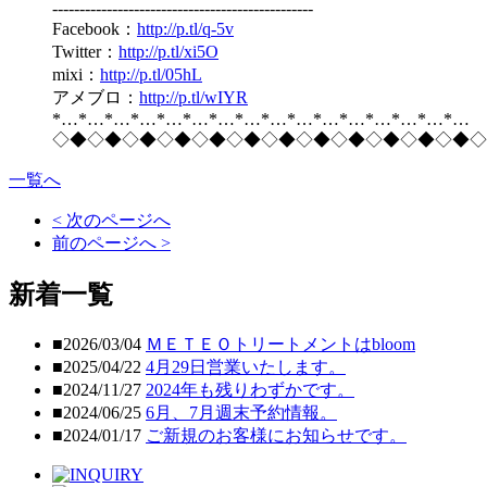
------------------------------------------------
Facebook：
http://p.tl/q-5v
Twitter：
http://p.tl/xi5O
mixi：
http://p.tl/05hL
アメブロ：
http://p.tl/wIYR
*…*…*…*…*…*…*…*…*…*…*…*…*…*…*…*…
◇◆◇◆◇◆◇◆◇◆◇◆◇◆◇◆◇◆◇◆◇◆◇◆◇
一覧へ
< 次のページへ
前のページへ >
新着一覧
■2026/03/04
ＭＥＴＥＯトリートメントはbloom
■2025/04/22
4月29日営業いたします。
■2024/11/27
2024年も残りわずかです。
■2024/06/25
6月、7月週末予約情報。
■2024/01/17
ご新規のお客様にお知らせです。