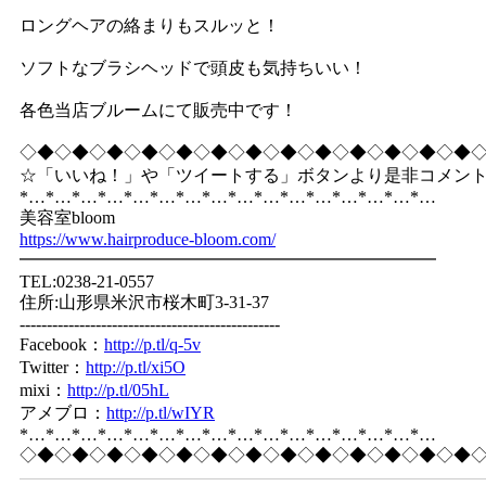
ロングヘアの絡まりもスルッと！
ソフトなブラシヘッドで頭皮も気持ちいい！
各色当店ブルームにて販売中です！
◇◆◇◆◇◆◇◆◇◆◇◆◇◆◇◆◇◆◇◆◇◆◇◆◇◆
☆「いいね！」や「ツイートする」ボタンより是非コメン
*…*…*…*…*…*…*…*…*…*…*…*…*…*…*…*…
美容室bloom
https://www.hairproduce-bloom.com/
━━━━━━━━━━━━━━━━━━━━━━━━
TEL:0238-21-0557
住所:山形県米沢市桜木町3-31-37
------------------------------------------------
Facebook：
http://p.tl/q-5v
Twitter：
http://p.tl/xi5O
mixi：
http://p.tl/05hL
アメブロ：
http://p.tl/wIYR
*…*…*…*…*…*…*…*…*…*…*…*…*…*…*…*…
◇◆◇◆◇◆◇◆◇◆◇◆◇◆◇◆◇◆◇◆◇◆◇◆◇◆