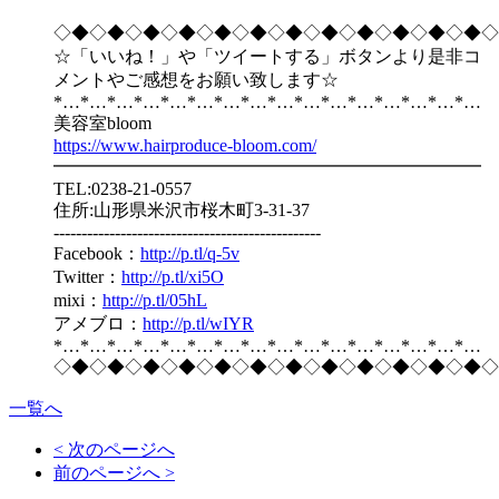
◇◆◇◆◇◆◇◆◇◆◇◆◇◆◇◆◇◆◇◆◇◆◇◆◇
☆「いいね！」や「ツイートする」ボタンより是非コ
メントやご感想をお願い致します☆
*…*…*…*…*…*…*…*…*…*…*…*…*…*…*…*…
美容室bloom
https://www.hairproduce-bloom.com/
━━━━━━━━━━━━━━━━━━━━━━━━
TEL:0238-21-0557
住所:山形県米沢市桜木町3-31-37
------------------------------------------------
Facebook：
http://p.tl/q-5v
Twitter：
http://p.tl/xi5O
mixi：
http://p.tl/05hL
アメブロ：
http://p.tl/wIYR
*…*…*…*…*…*…*…*…*…*…*…*…*…*…*…*…
◇◆◇◆◇◆◇◆◇◆◇◆◇◆◇◆◇◆◇◆◇◆◇◆◇
一覧へ
< 次のページへ
前のページへ >