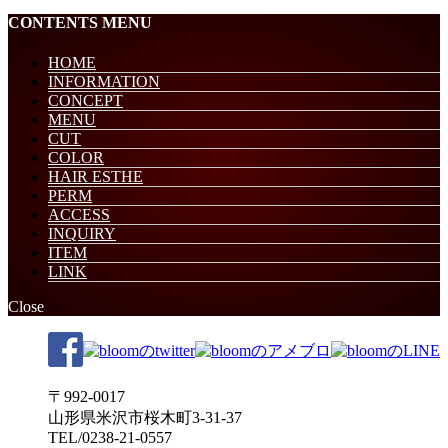
CONTENTS MENU
HOME
INFORMATION
CONCEPT
MENU
CUT
COLOR
HAIR ESTHE
PERM
ACCESS
INQUIRY
ITEM
LINK
Close
〒992-0017
山形県米沢市桜木町3-31-37
TEL/0238-21-0557