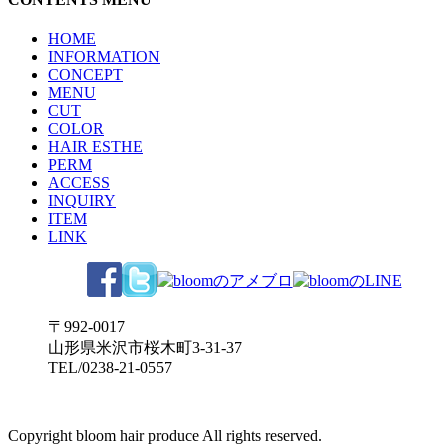
HOME
INFORMATION
CONCEPT
MENU
CUT
COLOR
HAIR ESTHE
PERM
ACCESS
INQUIRY
ITEM
LINK
〒992-0017
山形県米沢市桜木町3-31-37
TEL/0238-21-0557
Copyright bloom hair produce All rights reserved.